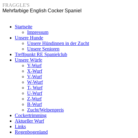
FRAGGLE'S
Mehrfarbige English Cocker Spaniel
Startseite
Impressum
Unsere Hunde
Unsere Hündinnen in der Zucht
Unsere Senioren
Treffpunkt RE Spanielclub
Unsere Würfe
Y-Wurf
X-Wurf
V-Wurf
W-Wurf
T- Wurf
U-Wurf
Z-Wurf
B-Wurf
Zucht/Welpenpreis
Cockertrimming
Aktueller Wurf
Links
Regenbogenland