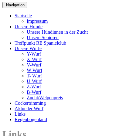
Navigation
Startseite
Impressum
Unsere Hunde
Unsere Hündinnen in der Zucht
Unsere Senioren
Treffpunkt RE Spanielclub
Unsere Würfe
Y-Wurf
X-Wurf
V-Wurf
W-Wurf
T- Wurf
U-Wurf
Z-Wurf
B-Wurf
Zucht/Welpenpreis
Cockertrimming
Aktueller Wurf
Links
Regenbogenland
Links